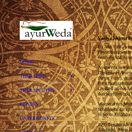
Vaidya Helena 
Im Jahr 1966, wur
Physiotherapeutin 
erstmalig mit Ay
HOME
Ayurweda ließ mic
Diploma in
Ayurv
THERAPIEN
(heute Pune), dem
Forschungszentrum
Großteil an der A
THERAPEUTEN
durchgeführt und i
Während des Mutter
KOSTEN
behandelte die ers
Schools Australia,
UNTERKÜNFTE
1995 begann ich 
Adelaide. Mein Ko