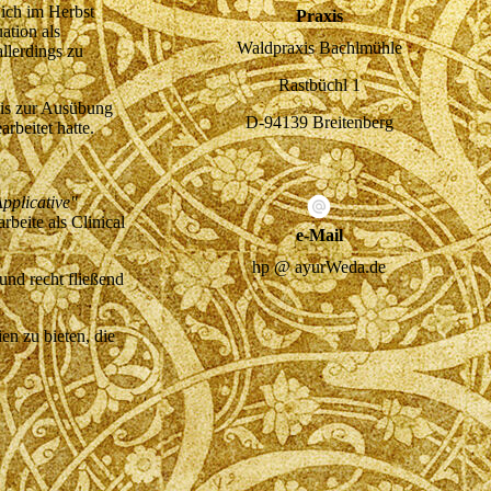
ich im Herbst
Praxis
ation als
Waldpraxis Bachlmühle
llerdings zu
Rastbüchl 1
nis zur Ausübung
D-94139 Breitenberg
rbeitet hatte.
Applicative"
rbeite als Clinical
e-Mail
hp @ ayurWeda.de
und recht fließend
en zu bieten, die