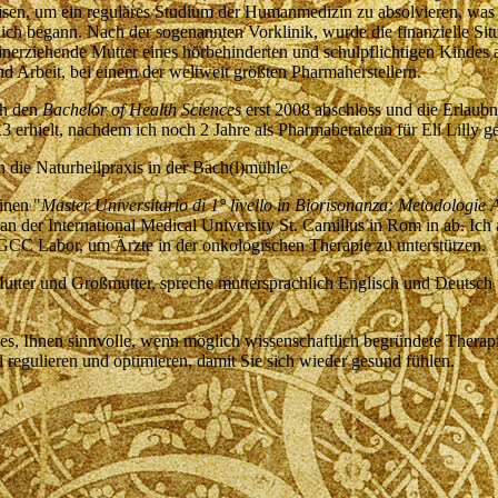
isen, um ein reguläres Studium der Humanmedizin zu absolvieren, was 
ich begann. Nach der sogenannten Vorklinik, wurde die finanzielle Situ
inerziehende Mutter eines hörbehinderten und schulpflichtigen Kindes a
d Arbeit, bei einem der weltweit größten Pharmaherstellern.
ch den
Bachelor of Health Sciences
erst 2008 abschloss und die Erlaub
 erhielt, nachdem ich noch 2 Jahre als Pharmaberaterin für Eli Lilly gea
ch die Naturheilpraxis in der Bach(l)mühle.
inen "
Master Universitario di 1° livello in Biorisonanza: Metodologie 
an der International Medical University St. Camillus in Rom in ab. Ich a
GCC Labor, um Ärzte in der onkologischen Therapie zu unterstützen.
Mutter und Großmutter, spreche muttersprachlich Englisch und Deutsch 
es, Ihnen sinnvolle, wenn möglich wissenschaftlich begründete Therapi
 regulieren und optimieren, damit Sie sich wieder gesund fühlen.