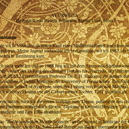
AYURWEDA
Heilpraktikerin Helena Pöhlmann Master Univ. (Rom)
Pöhlmann
de ich in München als erstes Kind eines Medizinstudenten und einer 
geboren. Meine Jugend verbrachte ich in Australien, wo ich 1982, als 
urweda in Berührung kam.
h nicht mehr los und so 1988 fing ich mit dem Ayurweda-Studium ein
eda"
, unter der Leitung des einstigen Dekans für Ayurveda, der Univer
 am 28.04.24 verstorbenen Professor Dr. P. H. Kulkarni, der damals da
 Institute of Indian Medicine der University of Poona leitete. Das S
ustralian School of Ayurveda, unter der Leitung von Professor Manfred 
ch schloss es knapp vor der Geburt meiner Tochter, 1991 in Indien ab.
schutzes, hielt ich die ersten Vorträge zum Thema, publizierte den ers
ten Patienten, während ich für ein "
Diploma in Oriental Medicine",
an 
 studierte und dies 1994 abschloss.
das
"Bachelorstudium Health Sciences"
an der School of Medicine der 
mmilitone, (heute Dr. habil.) Ralf Brisch aus Berlin, überzeugte mich