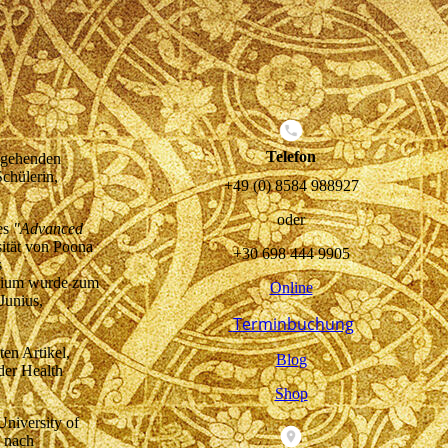
Telefon
angehenden
Schülerin,
+49 (0) 8584 988927
oder
es
"Advanced
sität von Poona
+30 698 444 9905
s
tudium wurde zum
Online
Junius,
Terminbuchung
ten Artikel,
Blog
der Health
Shop
University of
, nach