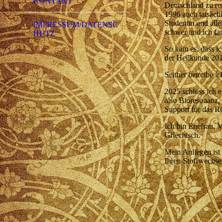
KONTAKT
Deutschland zu re
1996 auch tatsächl
Studentin und alle
IMPRESSUM/DATENSC
schwer und ich fan
HUTZ
So kam es, dass i
der Heilkunde 2013
Seither betreibe i
2025 schloss ich e
also Bioresonanz, 
Support für das R
Ich bin Ehefrau, 
Griechisch.
Mein Anliegen ist 
Ihren Stoffwechsel